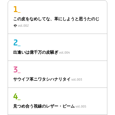
1
_
この皮をなめしてな、
革
にしようと思うたのじ
ゃ
vol.002
2
_
出逢いは
億千万の皮騒ぎ
vol.004
3
_
サウイフ
革
ニ
ワタシハナリタイ
vol.003
4
_
見つめ合う視線の
レザー・ビーム
vol.005