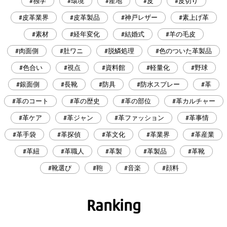
#独学
#環境
#産地
#皮
#皮切り
#皮革業界
#皮革製品
#神戸レザー
#素上げ革
#素材
#経年変化
#結婚式
#羊の毛皮
#肉面側
#肚ワニ
#脱鱗処理
#色のついた革製品
#色合い
#視点
#資料館
#軽量化
#野球
#銀面側
#長靴
#防具
#防水スプレー
#革
#革のコート
#革の歴史
#革の部位
#革カルチャー
#革ケア
#革ジャン
#革ファッション
#革事情
#革手袋
#革探偵
#革文化
#革業界
#革産業
#革紐
#革職人
#革製
#革製品
#革靴
#靴選び
#鞄
#音楽
#顔料
Ranking