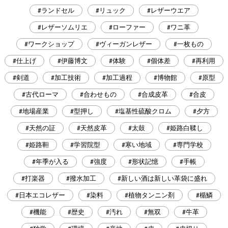
#ランドセル
#リュック
#レザーウエア
#レザーソムリエ
#ローファー
#ワニ革
#ワークショップ
#ヴィーガンレザー
#一枚もの
#仕上げ
#伊藤博文
#体験
#個体差
#再利用
#剣道
#加工技術
#加工過程
#博物館
#原型
#古代ローマ
#合わせもの
#合成皮革
#合皮
#地場産業
#型押し
#塩基性硫酸クロム
#夕方
#天然の証
#天然皮革
#太鼓
#姫路白鞣し
#姫路靼
#学習院型
#寒い地域
#専門学校
#年季が入る
#強度
#形状記憶
#手帳
#打楽器
#撥水加工
#新しい酒は新しい革袋に盛れ
#日本エコレザー
#染料
#植物タンニン剤
#楯鱗
#機能
#歴史
#汚れ
#無双
#牛革