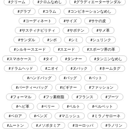
#クリーム
#クロムなめし
#グラディエーターサンダル
#グラブ
#コラム
#コンビネーションなめし
#コーディネート
#サイズ
#サケの皮
#サスティナビリティ
#サボテン
#サメ革
#サンダル
#シボ
#シミ
#シュリンク
#シルキースエード
#スエード
#スポーツ界の革
#スマホケース
#タイ
#タンナー
#タンニンなめし
#ドラムヘッド
#ニオイ
#ヌバック
#ネームタグ
#ハンドバッグ
#バッグ
#バット
#パーティーバッグ
#ビギナー
#ファッション
#フォーマル
#フッ素樹脂
#フランス
#ブーツ
#ヘビ革
#ベリー
#ベルト
#ベルベット
#ベロア
#ベンズ
#マニッシュ
#ミラノサローネ
#ムートン
#メソポタミア
#ヨーロッパ
#ラノリン