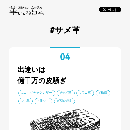
#サメ革
04
出逢いは
億千万の皮騒ぎ
#エキゾチックレザー
#サメ革
#ワニ革
#楯鱗
#牛革
#肚ワニ
#脱鱗処理