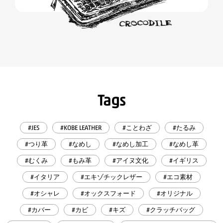
Tags
#JES
#KOBE LEATHER
#ことわざ
#たるみ
#つり革
#なめし
#なめし加工
#なめし革
#むくみ
#もみ革
#アイヌ文化
#イギリス
#イタリア
#エキゾチックレザー
#エコ素材
#オシャレ
#オックスフォード
#オリジナル
#カバー
#カビ
#キズ
#クラッチバッグ