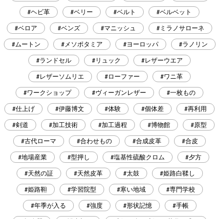
#ヘビ革
#ベリー
#ベルト
#ベルベット
#ベロア
#ベンズ
#マニッシュ
#ミラノサローネ
#ムートン
#メソポタミア
#ヨーロッパ
#ラノリン
#ランドセル
#リュック
#レザーウエア
#レザーソムリエ
#ローファー
#ワニ革
#ワークショップ
#ヴィーガンレザー
#一枚もの
#仕上げ
#伊藤博文
#体験
#個体差
#再利用
#剣道
#加工技術
#加工過程
#博物館
#原型
#古代ローマ
#合わせもの
#合成皮革
#合皮
#地場産業
#型押し
#塩基性硫酸クロム
#夕方
#天然の証
#天然皮革
#太鼓
#姫路白鞣し
#姫路靼
#学習院型
#寒い地域
#専門学校
#年季が入る
#強度
#形状記憶
#手帳