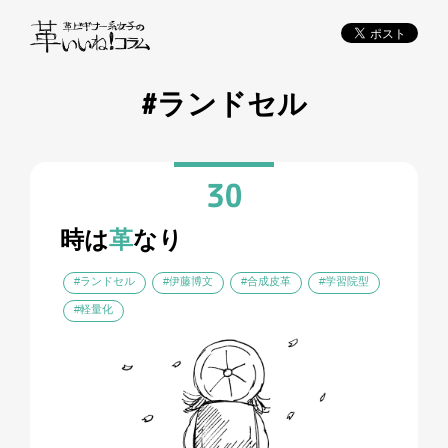
#ランドセル
30
時は
革
なり
#ランドセル
#伊藤博文
#合成皮革
#学習院型
#軽量化