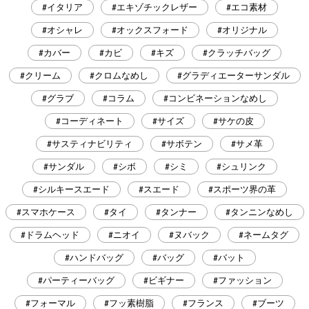
#イタリア
#エキゾチックレザー
#エコ素材
#オシャレ
#オックスフォード
#オリジナル
#カバー
#カビ
#キズ
#クラッチバッグ
#クリーム
#クロムなめし
#グラディエーターサンダル
#グラブ
#コラム
#コンビネーションなめし
#コーディネート
#サイズ
#サケの皮
#サスティナビリティ
#サボテン
#サメ革
#サンダル
#シボ
#シミ
#シュリンク
#シルキースエード
#スエード
#スポーツ界の革
#スマホケース
#タイ
#タンナー
#タンニンなめし
#ドラムヘッド
#ニオイ
#ヌバック
#ネームタグ
#ハンドバッグ
#バッグ
#バット
#パーティーバッグ
#ビギナー
#ファッション
#フォーマル
#フッ素樹脂
#フランス
#ブーツ