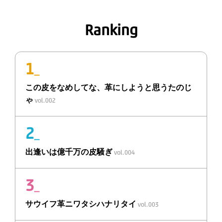
Ranking
1
_
この皮をなめしてな、
革
にしようと思うたのじ
ゃ
vol.002
2
_
出逢いは
億千万の皮騒ぎ
vol.004
3
_
サウイフ
革
ニ
ワタシハナリタイ
vol.003