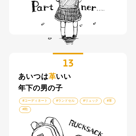
13
あいつは
革
いい
年下の男の子
#コーディネート
#ランドセル
#リュック
#革
#鞄