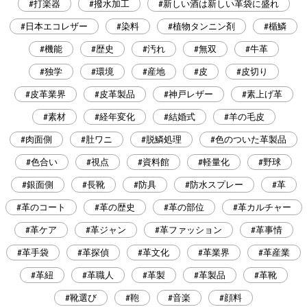
#打楽器
#撥水加工
#新しい酒は新しい革袋に盛れ
#日本エコレザー
#染料
#植物タンニン剤
#楯鱗
#機能
#歴史
#汚れ
#無双
#牛革
#独学
#環境
#産地
#皮
#皮切り
#皮革業界
#皮革製品
#神戸レザー
#素上げ革
#素材
#経年変化
#結婚式
#羊の毛皮
#肉面側
#肚ワニ
#脱鱗処理
#色のついた革製品
#色合い
#視点
#資料館
#軽量化
#野球
#銀面側
#長靴
#防具
#防水スプレー
#革
#革のコート
#革の歴史
#革の部位
#革カルチャー
#革ケア
#革ジャン
#革ファッション
#革事情
#革手袋
#革探偵
#革文化
#革業界
#革産業
#革紐
#革職人
#革製
#革製品
#革靴
#靴選び
#鞄
#音楽
#顔料