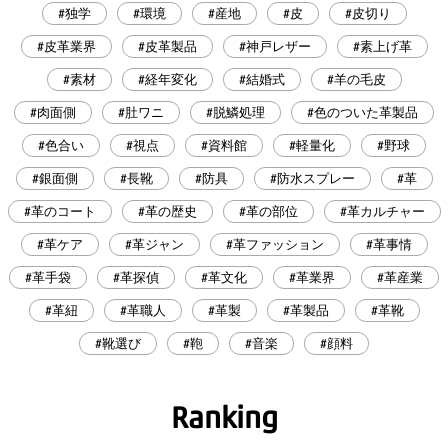
#独学
#環境
#産地
#皮
#皮切り
#皮革業界
#皮革製品
#神戸レザー
#素上げ革
#素材
#経年変化
#結婚式
#羊の毛皮
#肉面側
#肚ワニ
#脱鱗処理
#色のついた革製品
#色合い
#視点
#資料館
#軽量化
#野球
#銀面側
#長靴
#防具
#防水スプレー
#革
#革のコート
#革の歴史
#革の部位
#革カルチャー
#革ケア
#革ジャン
#革ファッション
#革事情
#革手袋
#革探偵
#革文化
#革業界
#革産業
#革紐
#革職人
#革製
#革製品
#革靴
#靴選び
#鞄
#音楽
#顔料
Ranking