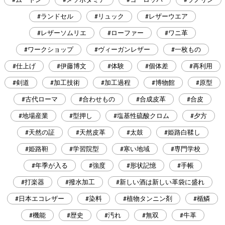
#ランドセル
#リュック
#レザーウエア
#レザーソムリエ
#ローファー
#ワニ革
#ワークショップ
#ヴィーガンレザー
#一枚もの
#仕上げ
#伊藤博文
#体験
#個体差
#再利用
#剣道
#加工技術
#加工過程
#博物館
#原型
#古代ローマ
#合わせもの
#合成皮革
#合皮
#地場産業
#型押し
#塩基性硫酸クロム
#夕方
#天然の証
#天然皮革
#太鼓
#姫路白鞣し
#姫路靼
#学習院型
#寒い地域
#専門学校
#年季が入る
#強度
#形状記憶
#手帳
#打楽器
#撥水加工
#新しい酒は新しい革袋に盛れ
#日本エコレザー
#染料
#植物タンニン剤
#楯鱗
#機能
#歴史
#汚れ
#無双
#牛革