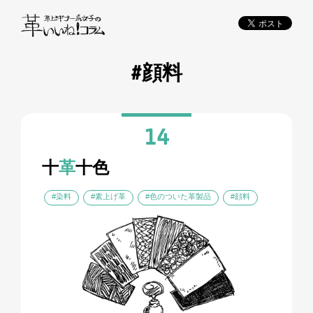
#顔料
14
十
革
十色
#染料
#素上げ革
#色のついた革製品
#顔料