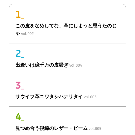
1
_
この皮をなめしてな、
革
にしようと思うたのじ
ゃ
vol.002
2
_
出逢いは
億千万の皮騒ぎ
vol.004
3
_
サウイフ
革
ニ
ワタシハナリタイ
vol.003
4
_
見つめ合う視線の
レザー・ビーム
vol.005