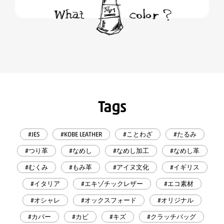
Tags
#JES
#KOBE LEATHER
#ことわざ
#たるみ
#つり革
#なめし
#なめし加工
#なめし革
#むくみ
#もみ革
#アイヌ文化
#イギリス
#イタリア
#エキゾチックレザー
#エコ素材
#オシャレ
#オックスフォード
#オリジナル
#カバー
#カビ
#キズ
#クラッチバッグ