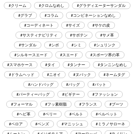
#クリーム
#クロムなめし
#グラディエーターサンダル
#グラブ
#コラム
#コンビネーションなめし
#コーディネート
#サイズ
#サケの皮
#サスティナビリティ
#サボテン
#サメ革
#サンダル
#シボ
#シミ
#シュリンク
#シルキースエード
#スエード
#スポーツ界の革
#スマホケース
#タイ
#タンナー
#タンニンなめし
#ドラムヘッド
#ニオイ
#ヌバック
#ネームタグ
#ハンドバッグ
#バッグ
#バット
#パーティーバッグ
#ビギナー
#ファッション
#フォーマル
#フッ素樹脂
#フランス
#ブーツ
#ヘビ革
#ベリー
#ベルト
#ベルベット
#ベロア
#ベンズ
#マニッシュ
#ミラノサローネ
#ムートン
#メソポタミア
#ヨーロッパ
#ラノリン