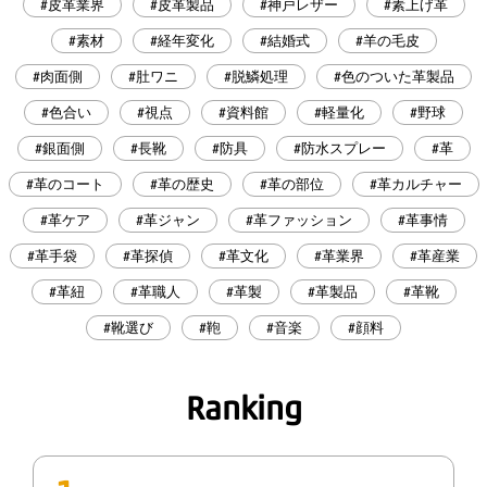
#皮革業界
#皮革製品
#神戸レザー
#素上げ革
#素材
#経年変化
#結婚式
#羊の毛皮
#肉面側
#肚ワニ
#脱鱗処理
#色のついた革製品
#色合い
#視点
#資料館
#軽量化
#野球
#銀面側
#長靴
#防具
#防水スプレー
#革
#革のコート
#革の歴史
#革の部位
#革カルチャー
#革ケア
#革ジャン
#革ファッション
#革事情
#革手袋
#革探偵
#革文化
#革業界
#革産業
#革紐
#革職人
#革製
#革製品
#革靴
#靴選び
#鞄
#音楽
#顔料
Ranking