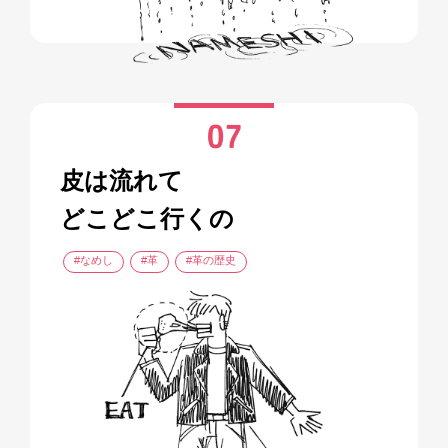
07
皮は流れて
どこどこ行くの
#なめし
#革
#革の歴史