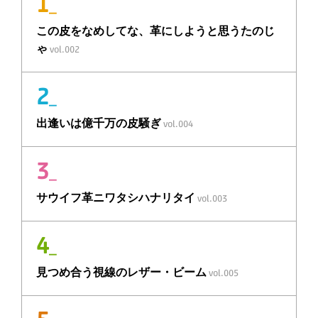
1
_
この皮をなめしてな、
革
にしようと思うたのじ
ゃ
vol.002
2
_
出逢いは
億千万の皮騒ぎ
vol.004
3
_
サウイフ
革
ニ
ワタシハナリタイ
vol.003
4
_
見つめ合う視線の
レザー・ビーム
vol.005