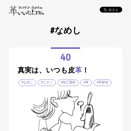
#なめし
40
真実は、いつも皮
革
！
#なめし
#ニオイ
#加工過程
#革
#革探偵