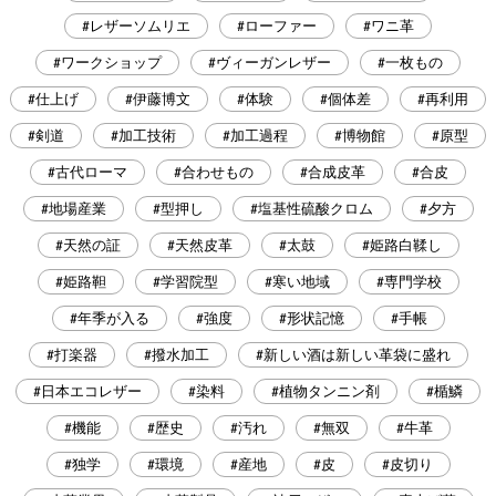
#レザーソムリエ
#ローファー
#ワニ革
#ワークショップ
#ヴィーガンレザー
#一枚もの
#仕上げ
#伊藤博文
#体験
#個体差
#再利用
#剣道
#加工技術
#加工過程
#博物館
#原型
#古代ローマ
#合わせもの
#合成皮革
#合皮
#地場産業
#型押し
#塩基性硫酸クロム
#夕方
#天然の証
#天然皮革
#太鼓
#姫路白鞣し
#姫路靼
#学習院型
#寒い地域
#専門学校
#年季が入る
#強度
#形状記憶
#手帳
#打楽器
#撥水加工
#新しい酒は新しい革袋に盛れ
#日本エコレザー
#染料
#植物タンニン剤
#楯鱗
#機能
#歴史
#汚れ
#無双
#牛革
#独学
#環境
#産地
#皮
#皮切り