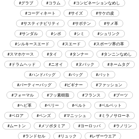
#グラブ
#コラム
#コンビネーションなめし
#コーディネート
#サイズ
#サケの皮
#サスティナビリティ
#サボテン
#サメ革
#サンダル
#シボ
#シミ
#シュリンク
#シルキースエード
#スエード
#スポーツ界の革
#スマホケース
#タイ
#タンナー
#タンニンなめし
#ドラムヘッド
#ニオイ
#ヌバック
#ネームタグ
#ハンドバッグ
#バッグ
#バット
#パーティーバッグ
#ビギナー
#ファッション
#フォーマル
#フッ素樹脂
#フランス
#ブーツ
#ヘビ革
#ベリー
#ベルト
#ベルベット
#ベロア
#ベンズ
#マニッシュ
#ミラノサローネ
#ムートン
#メソポタミア
#ヨーロッパ
#ラノリン
#ランドセル
#リュック
#レザーウエア