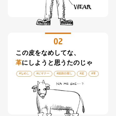
02
この皮をなめしてな、
革
にしようと思うたのじゃ
#なめし
#ビギナー
#姫路白鞣し
#皮
#革