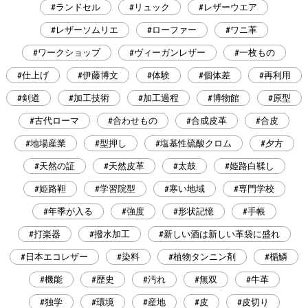
#ランドセル
#リュック
#レザーウエア
#レザーソムリエ
#ローファー
#ワニ革
#ワークショップ
#ヴィーガンレザー
#一枚もの
#仕上げ
#伊藤博文
#体験
#個体差
#再利用
#剣道
#加工技術
#加工過程
#博物館
#原型
#古代ローマ
#合わせもの
#合成皮革
#合皮
#地場産業
#型押し
#塩基性硫酸クロム
#夕方
#天然の証
#天然皮革
#太鼓
#姫路白鞣し
#姫路靼
#学習院型
#寒い地域
#専門学校
#年季が入る
#強度
#形状記憶
#手帳
#打楽器
#撥水加工
#新しい酒は新しい革袋に盛れ
#日本エコレザー
#染料
#植物タンニン剤
#楯鱗
#機能
#歴史
#汚れ
#無双
#牛革
#独学
#環境
#産地
#皮
#皮切り