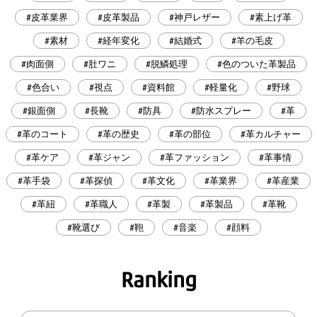
#皮革業界
#皮革製品
#神戸レザー
#素上げ革
#素材
#経年変化
#結婚式
#羊の毛皮
#肉面側
#肚ワニ
#脱鱗処理
#色のついた革製品
#色合い
#視点
#資料館
#軽量化
#野球
#銀面側
#長靴
#防具
#防水スプレー
#革
#革のコート
#革の歴史
#革の部位
#革カルチャー
#革ケア
#革ジャン
#革ファッション
#革事情
#革手袋
#革探偵
#革文化
#革業界
#革産業
#革紐
#革職人
#革製
#革製品
#革靴
#靴選び
#鞄
#音楽
#顔料
Ranking