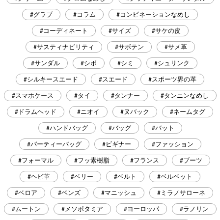
#グラブ
#コラム
#コンビネーションなめし
#コーディネート
#サイズ
#サケの皮
#サスティナビリティ
#サボテン
#サメ革
#サンダル
#シボ
#シミ
#シュリンク
#シルキースエード
#スエード
#スポーツ界の革
#スマホケース
#タイ
#タンナー
#タンニンなめし
#ドラムヘッド
#ニオイ
#ヌバック
#ネームタグ
#ハンドバッグ
#バッグ
#バット
#パーティーバッグ
#ビギナー
#ファッション
#フォーマル
#フッ素樹脂
#フランス
#ブーツ
#ヘビ革
#ベリー
#ベルト
#ベルベット
#ベロア
#ベンズ
#マニッシュ
#ミラノサローネ
#ムートン
#メソポタミア
#ヨーロッパ
#ラノリン