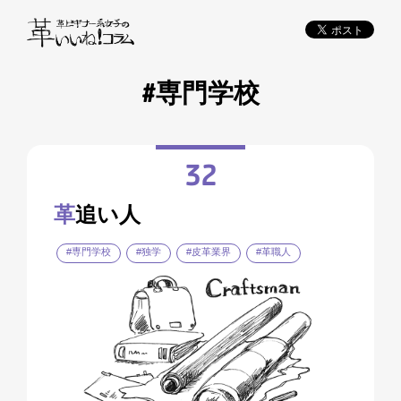
#専門学校
32
革
追い人
#専門学校
#独学
#皮革業界
#革職人