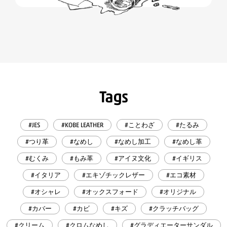
Tags
#JES
#KOBE LEATHER
#ことわざ
#たるみ
#つり革
#なめし
#なめし加工
#なめし革
#むくみ
#もみ革
#アイヌ文化
#イギリス
#イタリア
#エキゾチックレザー
#エコ素材
#オシャレ
#オックスフォード
#オリジナル
#カバー
#カビ
#キズ
#クラッチバッグ
#クリーム
#クロムなめし
#グラディエーターサンダル