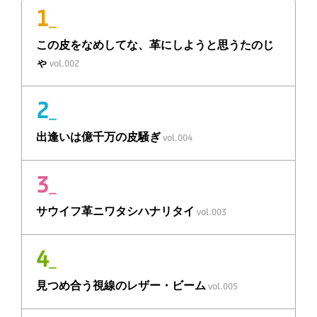
1
_
この皮をなめしてな、
革
にしようと思うたのじ
ゃ
vol.002
2
_
出逢いは
億千万の皮騒ぎ
vol.004
3
_
サウイフ
革
ニ
ワタシハナリタイ
vol.003
4
_
見つめ合う視線の
レザー・ビーム
vol.005