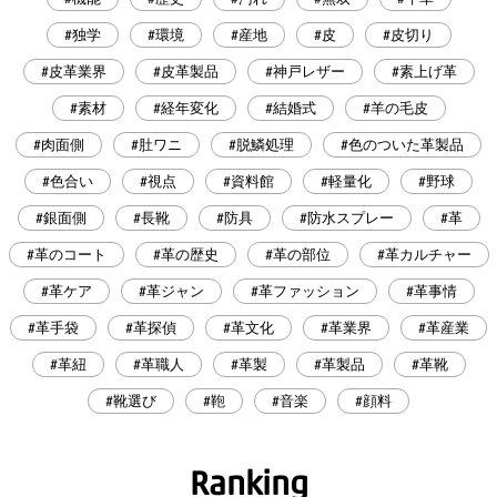
#独学
#環境
#産地
#皮
#皮切り
#皮革業界
#皮革製品
#神戸レザー
#素上げ革
#素材
#経年変化
#結婚式
#羊の毛皮
#肉面側
#肚ワニ
#脱鱗処理
#色のついた革製品
#色合い
#視点
#資料館
#軽量化
#野球
#銀面側
#長靴
#防具
#防水スプレー
#革
#革のコート
#革の歴史
#革の部位
#革カルチャー
#革ケア
#革ジャン
#革ファッション
#革事情
#革手袋
#革探偵
#革文化
#革業界
#革産業
#革紐
#革職人
#革製
#革製品
#革靴
#靴選び
#鞄
#音楽
#顔料
Ranking