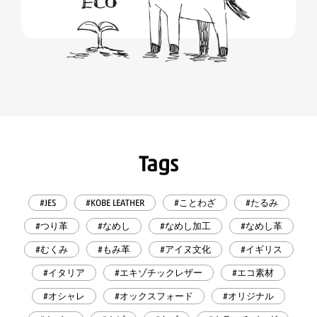
Tags
#JES
#KOBE LEATHER
#ことわざ
#たるみ
#つり革
#なめし
#なめし加工
#なめし革
#むくみ
#もみ革
#アイヌ文化
#イギリス
#イタリア
#エキゾチックレザー
#エコ素材
#オシャレ
#オックスフォード
#オリジナル