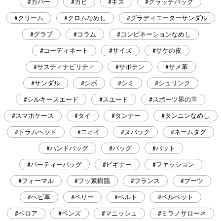
#カバー
#カビ
#キズ
#クラッチバッグ
#クリーム
#クロムなめし
#グラディエーターサンダル
#グラブ
#コラム
#コンビネーションなめし
#コーディネート
#サイズ
#サケの皮
#サスティナビリティ
#サボテン
#サメ革
#サンダル
#シボ
#シミ
#シュリンク
#シルキースエード
#スエード
#スポーツ界の革
#スマホケース
#タイ
#タンナー
#タンニンなめし
#ドラムヘッド
#ニオイ
#ヌバック
#ネームタグ
#ハンドバッグ
#バッグ
#バット
#パーティーバッグ
#ビギナー
#ファッション
#フォーマル
#フッ素樹脂
#フランス
#ブーツ
#ヘビ革
#ベリー
#ベルト
#ベルベット
#ベロア
#ベンズ
#マニッシュ
#ミラノサローネ