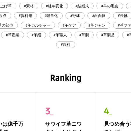
素上げ革
#素材
#経年変化
#結婚式
#羊の毛皮
視点
#資料館
#軽量化
#野球
#銀面側
#長靴
革の部位
#革カルチャー
#革ケア
#革ジャン
#革フ
#革産業
#革紐
#革職人
#革製
#革製品
#
#顔料
Ranking
3
4
_
_
いは
億千万
サウイフ
革
ニ
ワ
見つめ合う