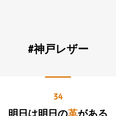
#神戸レザー
34
明日は明日の
革
がある