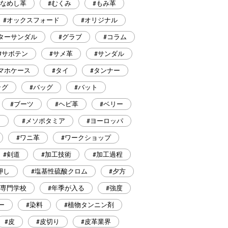
#なめし革
#むくみ
#もみ革
#オックスフォード
#オリジナル
ターサンダル
#グラブ
#コラム
#サボテン
#サメ革
#サンダル
マホケース
#タイ
#タンナー
ッグ
#バッグ
#バット
#ブーツ
#ヘビ革
#ベリー
ン
#メソポタミア
#ヨーロッパ
#ワニ革
#ワークショップ
#剣道
#加工技術
#加工過程
押し
#塩基性硫酸クロム
#夕方
#専門学校
#年季が入る
#強度
ー
#染料
#植物タンニン剤
#皮
#皮切り
#皮革業界