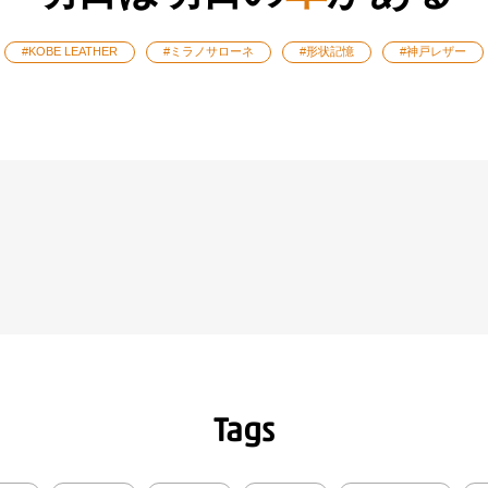
#KOBE LEATHER
#ミラノサローネ
#形状記憶
#神戸レザー
Tags