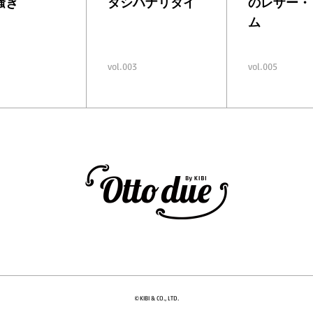
騒ぎ
タシハナリタイ
の
レザー・
ム
vol.003
vol.005
©KIBI & CO., LTD.