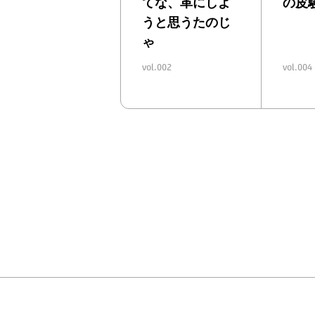
てな、
革
にしよ
の皮
うと思うたのじ
ゃ
vol.002
vol.004