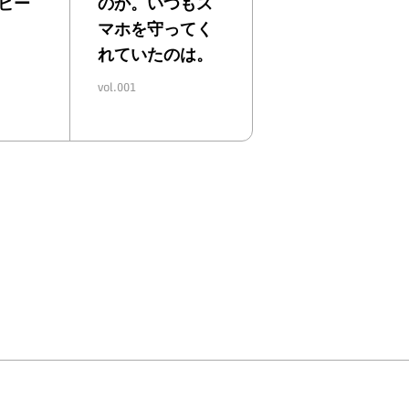
ビー
のか。
いつもス
マホを守ってく
れていたのは。
vol.001