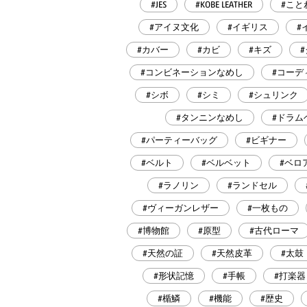
#JES
#KOBE LEATHER
#こと
#アイヌ文化
#イギリス
#
#カバー
#カビ
#キズ
#コンビネーションなめし
#コーデ
#シボ
#シミ
#シュリンク
#タンニンなめし
#ドラム
#パーティーバッグ
#ビギナー
#ベルト
#ベルベット
#ベロ
#ラノリン
#ランドセル
#ヴィーガンレザー
#一枚もの
#博物館
#原型
#古代ローマ
#天然の証
#天然皮革
#太鼓
#形状記憶
#手帳
#打楽器
#楯鱗
#機能
#歴史