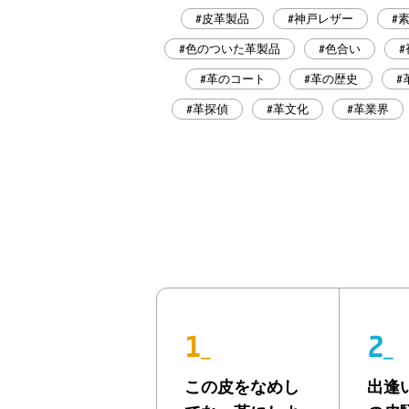
#皮革製品
#神戸レザー
#
#色のついた革製品
#色合い
#
#革のコート
#革の歴史
#
#革探偵
#革文化
#革業界
1
2
_
_
この皮をなめし
出逢