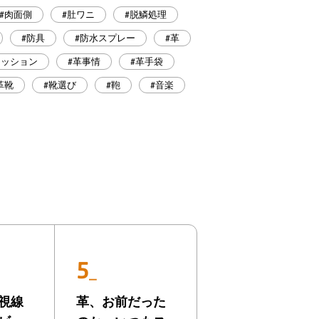
#肉面側
#肚ワニ
#脱鱗処理
#防具
#防水スプレー
#革
ァッション
#革事情
#革手袋
革靴
#靴選び
#鞄
#音楽
5
_
視線
革
、お前だった