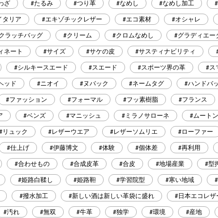
わざ
#たるみ
#つり革
#なめし
#なめし加工
イタリア
#エキゾチックレザー
#エコ素材
#オシャレ
#クラッチバッグ
#クリーム
#クロムなめし
#グラディエー
ィネート
#サイズ
#サケの皮
#サスティナビリティ
#シルキースエード
#スエード
#スポーツ界の革
#ス
ヘッド
#ニオイ
#ヌバック
#ネームタグ
#ハンドバ
#ファッション
#フォーマル
#フッ素樹脂
#フランス
ア
#ベンズ
#マニッシュ
#ミラノサローネ
#ムート
#リュック
#レザーウエア
#レザーソムリエ
#ローファー
#仕上げ
#伊藤博文
#体験
#個体差
#再利用
#合わせもの
#合成皮革
#合皮
#地場産業
#型
#姫路白鞣し
#姫路靼
#学習院型
#寒い地域
#撥水加工
#新しい酒は新しい革袋に盛れ
#日本エコレザ
#汚れ
#無双
#牛革
#独学
#環境
#産地